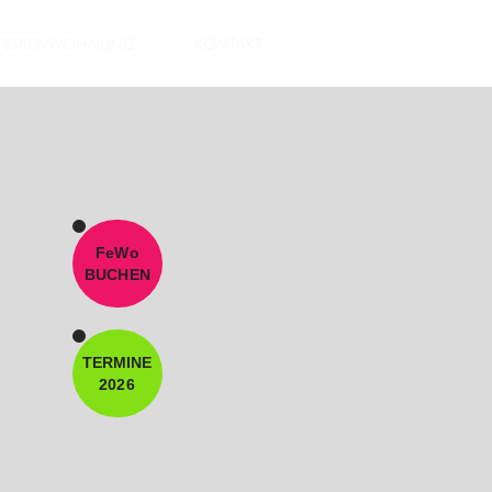
FERIENWOHNUNG
KONTAKT
FeWo
BUCHEN
TERMINE
2026